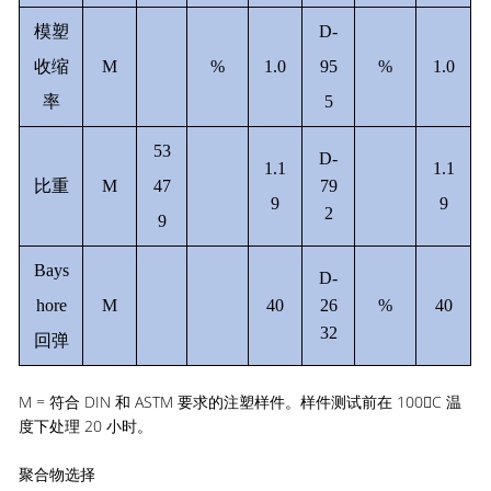
模塑
D-
收缩
M
%
1.0
95
%
1.0
率
5
53
D-
1.1
1.1
比重
M
47
79
9
9
2
9
Bays
D-
hore
M
40
26
%
40
32
回弹
M = 符合 DIN 和 ASTM 要求的注塑样件。样件测试前在 100C 温
度下处理 20 小时。
聚合物选择