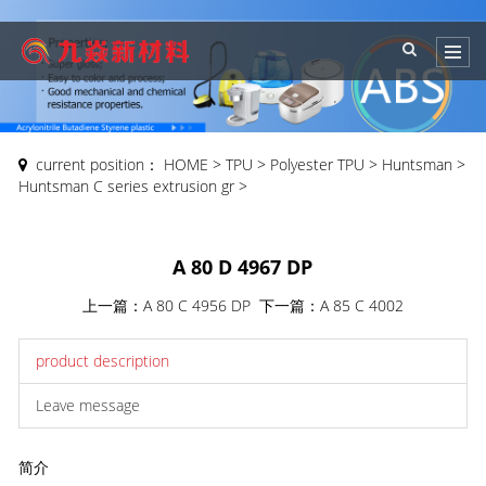
current position：
HOME
>
TPU
>
Polyester TPU
>
Huntsman
>
Huntsman C series extrusion gr
>
A 80 D 4967 DP
上一篇：
A 80 C 4956 DP
下一篇：
A 85 C 4002
product description
Leave message
简介